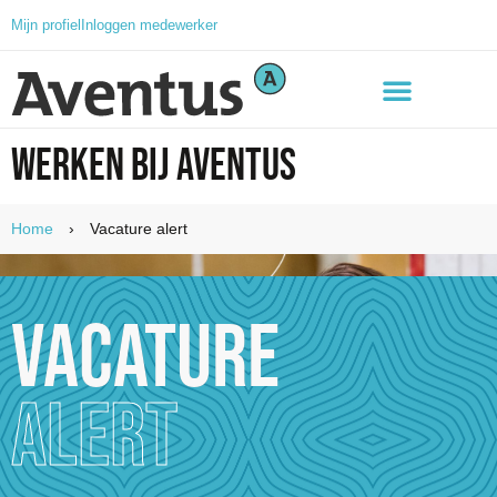
Mijn profiel
Inloggen medewerker
Werken bij Aventus
Home
›
Vacature alert
Vacature
Alert