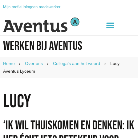
Mijn profiel
Inloggen medewerker
Werken bij Aventus
Home
›
Over ons
›
Collega’s aan het woord
›
Lucy –
Aventus Lyceum
Lucy
‘Ik wil thuiskomen en denken: ik